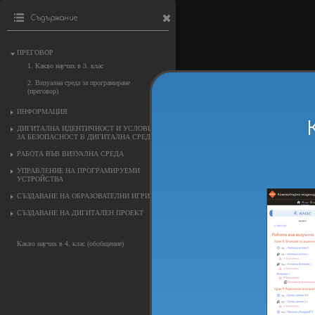
Съдържание
ПРЕГОВОР
1. Какво научих в 3. клас
2. Визуална среда за програмиране
(преговор)
ИНФОРМАЦИЯ
ДИГИТАЛНА ИДЕНТИЧНОСТ И УСЛОВИЯ
ЗА БЕЗОПАСНОСТ В ДИГИТАЛНА СРЕДА
РАБОТА ВЪВ ВИЗУАЛНА СРЕДА
УПРАВЛЕНИЕ НА ПРОГРАМИРУЕМИ
УСТРОЙСТВА
СЪЗДАВАНЕ НА ОБРАЗОВАТЕЛНИ ИГРИ
СЪЗДАВАНЕ НА ДИГИТАЛЕН ПРОЕКТ
Какво научих в 4. клас (обобщение)