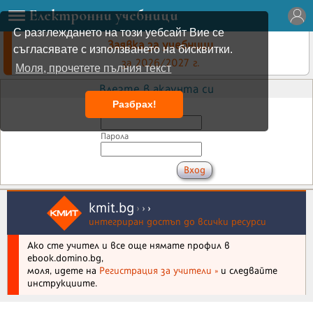
Електронни учебници
С разглеждането на този уебсайт Вие се
Заявка за учебници
съгласявате с използването на бисквитки.
за 2026/2027 г.
Моля, прочетете пълния текст
Влезте в акаунта си
Разбрах!
Имейл
Парола
kmit.bg
›
›
›
интегриран достъп до всички ресурси
Ако сте учител и все още нямате профил в
ebook.domino.bg,
моля, идете на
Регистрация за учители »
и следвайте
инструкциите.