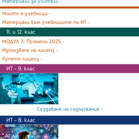
Материали за учители ›
Моите е-учебници ›
Материали към учебниците по ИТ ›
11. и 12. клас
МОДУЛ 3: Промени 2025 ›
Използване на лиценз ›
Купете лиценз ›
ИТ – 9. клас
Създаване на съдържание ›
ИТ – 8. клас