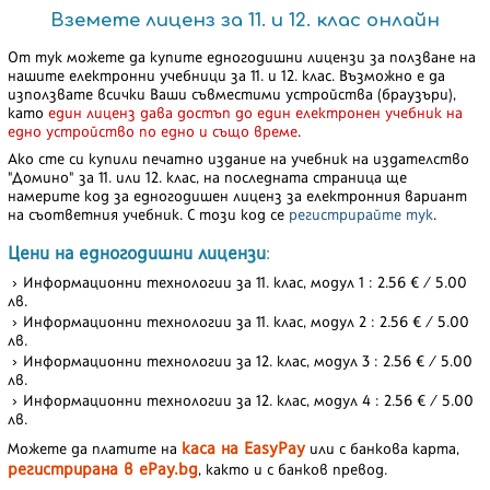
Вземете лиценз за 11. и 12. клас онлайн
От тук можете да купите едногодишни лицензи за ползване на
нашите електронни учебници за 11. и 12. клас. Възможно е да
използвате всички Ваши съвместими устройства (браузъри),
като
един лиценз дава достъп до един електронен учебник на
едно устройство по едно и също време
.
Ако сте си купили печатно издание на учебник на издателство
"Домино" за 11. или 12. клас, на последната страница ще
намерите код за едногодишен лиценз за електронния вариант
на съответния учебник. С този код се
регистрирайте тук
.
Цени на едногодишни лицензи
:
Информационни технологии за 11. клас, модул 1 : 2.56 € / 5.00
лв.
Информационни технологии за 11. клас, модул 2 : 2.56 € / 5.00
лв.
Информационни технологии за 12. клас, модул 3 : 2.56 € / 5.00
лв.
Информационни технологии за 12. клас, модул 4 : 2.56 € / 5.00
лв.
каса на EasyPay
Можете да платите на
или с банкова карта,
регистрирана в ePay.bg
, както и с банков превод.