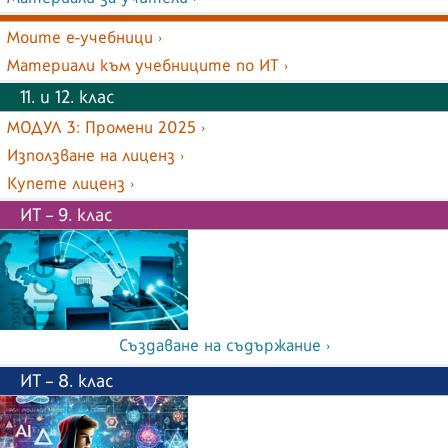
Моите е-учебници ›
Материали към учебниците по ИТ ›
11. и 12. клас
МОДУЛ 3: Промени 2025 ›
Използване на лиценз ›
Купете лиценз ›
ИТ – 9. клас
Създаване на съдържание ›
ИТ – 8. клас