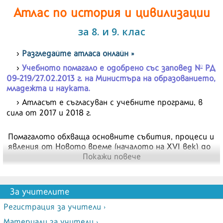
Атлас по история и цивилизации
за 8. и 9. клас
Разгледайте атласа онлайн »
Учебното помагало е одобрено със заповед № РД
09-219/27.02.2013 г. на Mинистъра на образованието,
младежта и науката.
Атласът е съгласуван с учебните програми, в
сила от 2017 и 2018 г.
Помагалото обхваща основните събития, процеси и
явления от Новото време (началото на XVI век) до
наши дни.
Покажи повече
Картите в атласа показват развитието на даден
район или държава през разглежданите епохи, а
тематичните карти представят конкретни
За учителите
исторически събития и процеси.
Регистрация за учители ›
Материали за учители ›