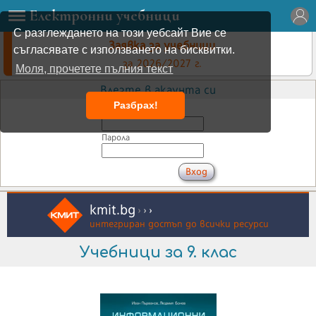
Електронни учебници
С разглеждането на този уебсайт Вие се
Заявка за учебници
съгласявате с използването на бисквитки.
за 2026/2027 г.
Моля, прочетете пълния текст
Влезте в акаунта си
Разбрах!
Имейл
Парола
kmit.bg
›
›
›
интегриран достъп до всички ресурси
Учебници за 9. клас