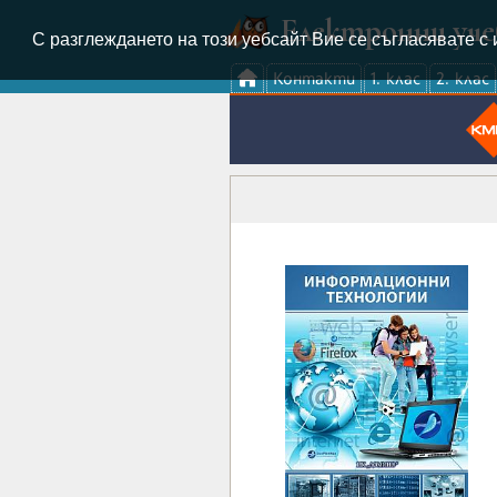
Електронни уч
С разглеждането на този уебсайт Вие се съгласявате с 
Контакти
1. клас
2. клас