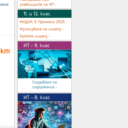
рама
учебниците по ИТ ›
11. и 12. клас
МОДУЛ 3: Промени 2025 ›
Използване на лиценз ›
Купете лиценз ›
ИТ – 9. клас
ект
о
Създаване на
съдържание ›
ИТ – 8. клас