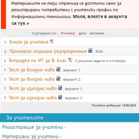
Материалите на тази страница са достъпни само за
регистрирани потребители с учителски профил по
Моля, влезте в акаунта
Информационни технологии.
си тук »
Сортирани по:
номер
дата
заглавие
Книга за учителя
1.
Примерно годишно разпределение
2024
2.
Тетрадка по ИТ за 8. клас
С решени задачи и отговори
3
Тест за входно ниво
вариант 1
Т
Тест за входно ниво
вариант 2
Т
Тест за изходно ниво
вариант 1
Т
Тест за изходно ниво
вариант 2
Т
Последна редакция: 14.08.2024
За учителите
Регистрация за учители ›
Материали за учители ›