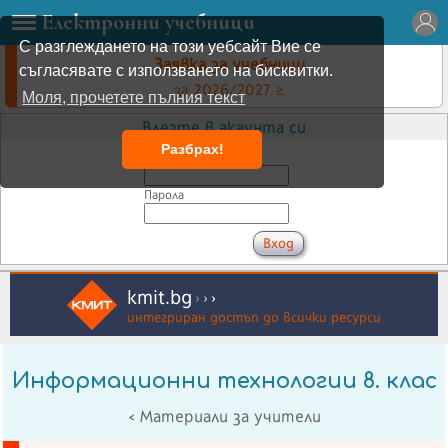
Електронни учебници
С разглеждането на този уебсайт Вие се
Заявка за учебници
съгласявате с използването на бисквитки.
за 2026/2027 г.
Моля, прочетете пълния текст
Влезте в акаунта си
Разбрах!
Имейл
Парола
kmit.bg
›
›
›
интегриран достъп до всички ресурси
Информационни технологии 8. клас
< Материали за учители