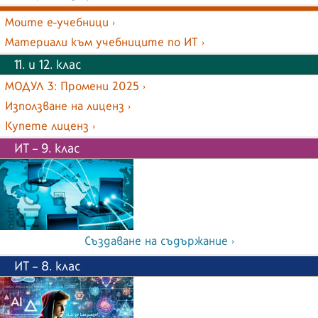
Моите е-учебници ›
Материали към учебниците по ИТ ›
11. и 12. клас
МОДУЛ 3: Промени 2025 ›
Използване на лиценз ›
Купете лиценз ›
ИТ – 9. клас
Създаване на съдържание ›
ИТ – 8. клас