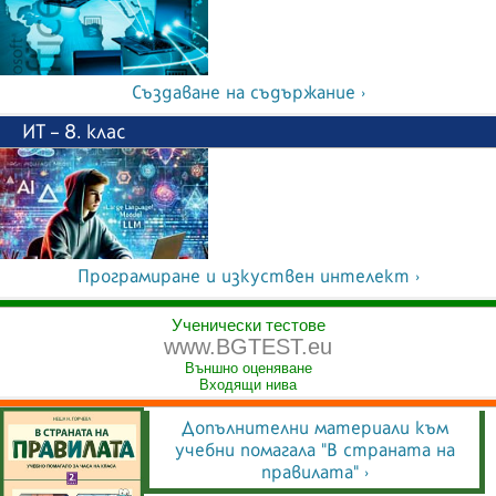
Създаване на съдържание ›
ИТ – 8. клас
Програмиране и изкуствен интелект ›
Ученически тестове
www.BGTEST.eu
Външно оценяване
Входящи нива
Допълнителни материали към
учебни помагала "В страната на
правилата" ›