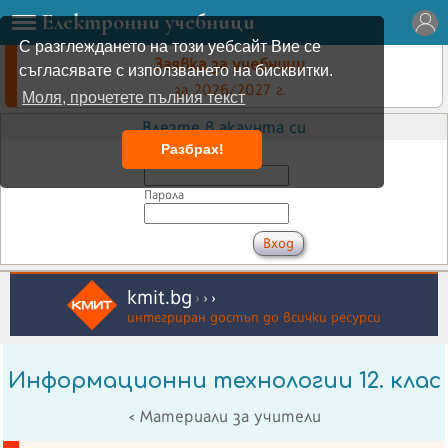
Електронни учебници
С разглеждането на този уебсайт Вие се
Заявка за учебници
съгласявате с използването на бисквитки.
за 2026/2027 г.
Моля, прочетете пълния текст
Влезте в акаунта си
Разбрах!
Имейл
Парола
kmit.bg
›
›
›
интегриран достъп до всички ресурси
Информационни технологии 12. клас
< Материали за учители