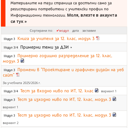
Материалите на тази страница са достъпни само за
регистрирани потребители с учителски профил по
Моля, влезте в акаунта
Информационни технологии.
си тук »
Сортирани по:
модул
дата
заглавие
Книга за учителя за 12. клас, модул 3
Модул 3
Примерни теми за ДЗИ
»
Модул 3/4
Примерно годишно разпределение за 12. клас,
Модул 3
модул 3
Промени в “Проектиране и графичен дизайн на уеб
Модул 3
сайт”
За учебната 2025/2026 г.
Тест за входно ниво по ИТ, 12. клас
вариант 1
Модул 3/4
Тест за изходно ниво по ИТ, 12. клас, модул 3
Модул 3
вариант 1
Тест за изходно ниво по ИТ, 12. клас, модул 3
Модул 3
вариант 2