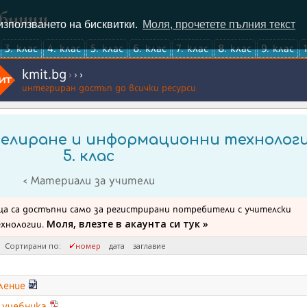
ебници
използването на бисквитки.
Моля, прочетете пълния текст
3. клас
4. клас
5. клас
6. клас
7. клас
8. клас
9. клас
kmit.bg
›
›
›
интегриран достъп до всички ресурси
елиране и информационни технолог
5. клас
< Материали за учители
а са достъпни само за регистрирани потребители с учителски
Моля, влезте в акаунта си тук »
хнологии.
Сортирани по:
номер
дата
заглавие
ление
учебника