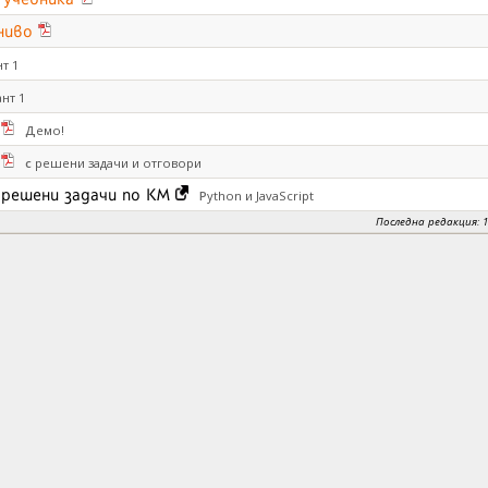
ниво
нт 1
ант 1
Демо!
с решени задачи и отговори
решени задачи по КМ
Python и JavaScript
Последна редакция: 12