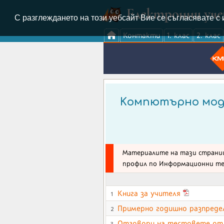
Електронни уч
С разглеждането на този уебсайт Вие се съгласявате с 
Контакти
1. клас
2. клас
Kомпютърно мод
Материалите на тази страниц
профил по Информационни те
Книга за учителя
1
Примерно годишно разпреде
2
Отговори на тестовете от 
3