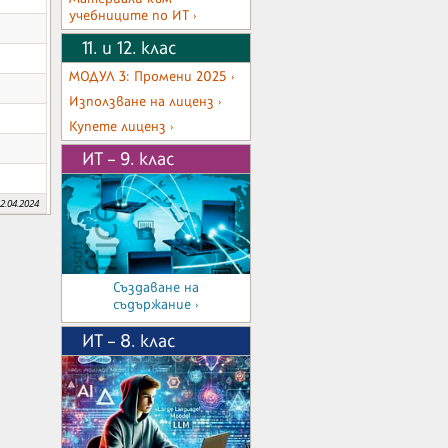
учебниците по ИТ ›
11. и 12. клас
МОДУЛ 3: Промени 2025 ›
Използване на лиценз ›
Купете лиценз ›
ИТ – 9. клас
.04.2024
Създаване на
съдържание ›
ИТ – 8. клас