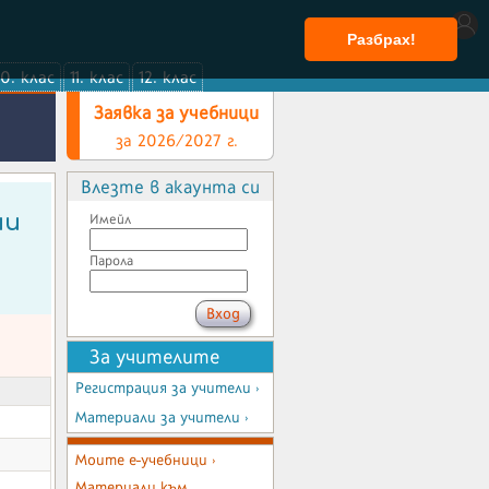
Разбрах!
10. клас
11. клас
12. клас
Заявка за учебници
за 2026/2027 г.
Влезте в акаунта си
ии
Имейл
Парола
За учителите
Регистрация за учители ›
Материали за учители ›
Моите е-учебници ›
Материали към