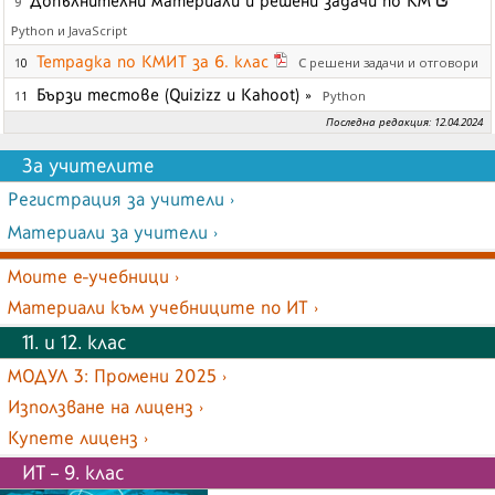
Допълнителни материали и решени задачи по КМ
9
Python и JavaScript
Тетрадка по КМИТ за 6. клас
С решени задачи и отговори
10
Бързи тестове (Quizizz и Kahoot)
»
Python
11
Последна редакция: 12.04.2024
За учителите
Регистрация за учители ›
Материали за учители ›
Моите е-учебници ›
Материали към учебниците по ИТ ›
11. и 12. клас
МОДУЛ 3: Промени 2025 ›
Използване на лиценз ›
Купете лиценз ›
ИТ – 9. клас