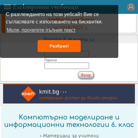
Електронни учебници
С разглеждането на този уебсайт Вие се
Заявка за учебници
съгласявате с използването на бисквитки.
за 2026/2027 г.
Моля, прочетете пълния текст
Влезте в акаунта си
Разбрах!
Имейл
Парола
kmit.bg
›
›
›
интегриран достъп до всички ресурси
Kомпютърно моделиране и
информационни технологии 6. клас
< Материали за учители