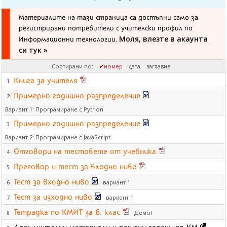
Материалите на тази страница са достъпни само за
регистрирани потребители с учителски профил по
Моля, влезте в акаунта
Информационни технологии.
си тук »
Сортирани по:
номер
дата
заглавие
Книга за учителя
1
Примерно годишно разпределение
2
Вариант 1: Програмиране с Python
Примерно годишно разпределение
3
Вариант 2: Програмиране с JavaScript
Отговори на тестовете от учебника
4
Преговор и тест за входно ниво
5
Тест за входно ниво
вариант 1
6
Тест за изходно ниво
вариант 1
7
Тетрадка по КМИТ за 6. клас
Демо!
8