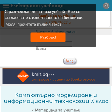
Електронни учебници
С разглеждането на този уебсайт Вие се
Заявка за учебници
съгласявате с използването на бисквитки.
за 2026/2027 г.
Моля, прочетете пълния текст
Влезте в акаунта си
Разбрах!
Имейл
Парола
kmit.bg
›
›
›
интегриран достъп до всички ресурси
Kомпютърно моделиране и
информационни технологии 7. клас
< Материали за учители