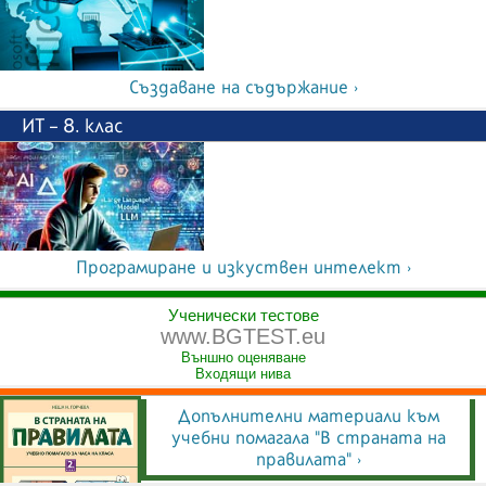
Създаване на съдържание ›
ИТ – 8. клас
Програмиране и изкуствен интелект ›
Ученически тестове
www.BGTEST.eu
Външно оценяване
Входящи нива
Допълнителни материали към
учебни помагала "В страната на
правилата" ›