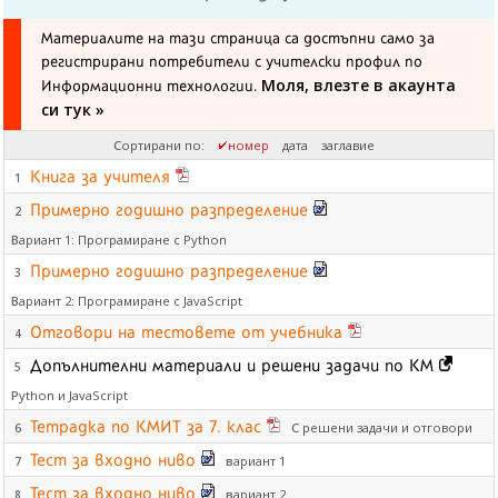
Материалите на тази страница са достъпни само за
регистрирани потребители с учителски профил по
Моля, влезте в акаунта
Информационни технологии.
си тук »
Сортирани по:
номер
дата
заглавие
Книга за учителя
1
Примерно годишно разпределение
2
Вариант 1: Програмиране с Python
Примерно годишно разпределение
3
Вариант 2: Програмиране с JavaScript
Отговори на тестовете от учебника
4
Допълнителни материали и решени задачи по КМ
5
Python и JavaScript
Тетрадка по КМИТ за 7. клас
С решени задачи и отговори
6
Тест за входно ниво
вариант 1
7
Тест за входно ниво
вариант 2
8