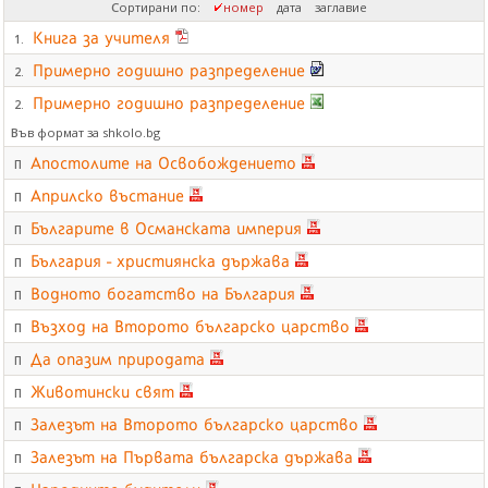
Сортирани по:
номер
дата
заглавие
Книга за учителя
1.
Примерно годишно разпределение
2.
Примерно годишно разпределение
2.
Във формат за shkolo.bg
Апостолите на Освобождението
П
Априлско въстание
П
Българите в Османската империя
П
България - християнска държава
П
Водното богатство на България
П
Възход на Второто българско царство
П
Да опазим природата
П
Животински свят
П
Залезът на Второто българско царство
П
Залезът на Първата българска държава
П