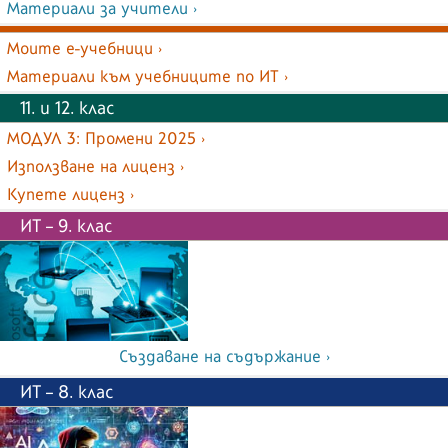
Материали за учители ›
Моите е-учебници ›
Материали към учебниците по ИТ ›
11. и 12. клас
МОДУЛ 3: Промени 2025 ›
Използване на лиценз ›
Купете лиценз ›
ИТ – 9. клас
Създаване на съдържание ›
ИТ – 8. клас