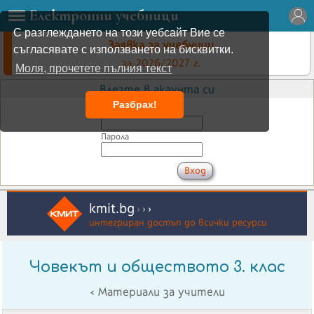
Електронни учебници
С разглеждането на този уебсайт Вие се
Заявка за учебници
съгласявате с използването на бисквитки.
за 2026/2027 г.
Моля, прочетете пълния текст
Влезте в акаунта си
Разбрах!
Имейл
Парола
kmit.bg
›
›
›
интегриран достъп до всички ресурси
Човекът и обществото 3. клас
< Материали за учители