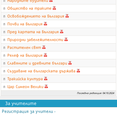
Народните будители
П
Общество на траките
П
Освобождението на България
П
Почви на България
П
Пред картата на България
П
Природни забележителности
П
Растителен свят
П
Релеф на България
П
Славяните и древните българи
П
Създаване на българската държава
П
Тракийска култура
П
Цар Симеон Велики
П
Последна редакция: 04.10.2024
За учителите
Регистрация за учители ›